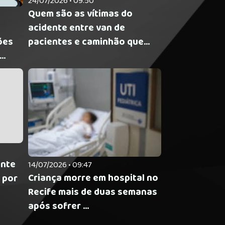
24/07/2026 • 09:50
Quem são as vítimas do
acidente entre van de
ões
pacientes e caminhão que...
..
ante
14/07/2026 • 09:47
Criança morre em hospital no
l por
Recife mais de duas semanas
após sofrer ...