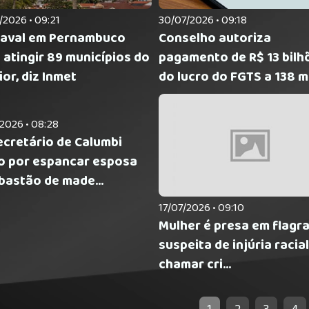
30/07/2026 • 09:18
2026 • 09:21
Conselho autoriza
aval em Pernambuco
pagamento de R$ 13 bilh
 atingir 89 municípios do
do lucro do FGTS a 138 m.
ior, diz Inmet
2026 • 08:28
ecretário de Calumbi
o por espancar esposa
bastão de made...
17/07/2026 • 09:10
Mulher é presa em flagr
suspeita de injúria racia
chamar cri...