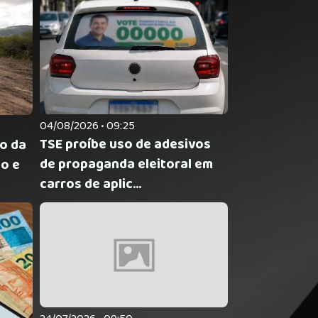
04/08/2026 • 09:25
TSE proíbe uso de adesivos
ão da
de propaganda eleitoral em
o e
carros de aplic...