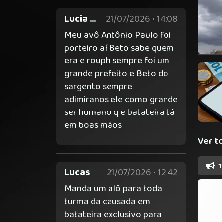
Lucia de josemir
21/07/2026 • 14:08
Meu avô Antônio Paulo foi
porteiro aí Beto sabe quem
era e rouph sempre foi um
grande prefeito e Beto do
sargento sempre
adimiranos ele como grande
ser humano q e batateira tá
em boas mãos
Ver t
1
Lucas
21/07/2026 • 12:42
Manda um alô para toda
turma da causada em
batateira exclusivo para