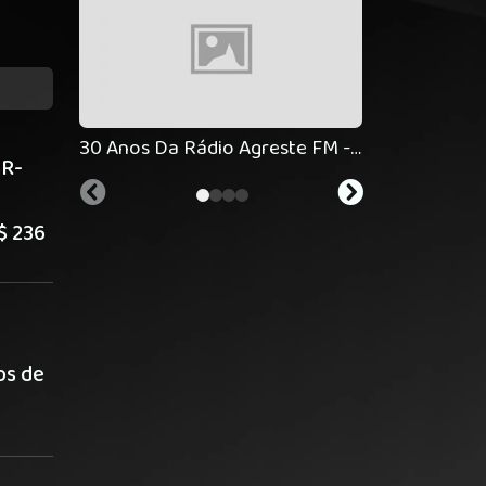
30 Anos Da Rádio Agreste FM - Maio/2019
RADIO AGR
BR-
$ 236
e
os de