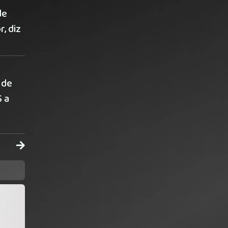
de
r, diz
 de
S a