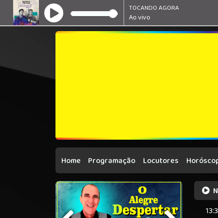
TOCANDO AGORA
Ao vivo
Home
Programação
Locutores
Horóscop
N
13: