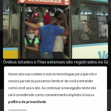
Ônibus lotados e filas extensas são registrados no G
Nosso site usa cookies e outras tecnologias para que nós e
nossos parceiros possamos lembrar de você e entender
como você usa o site. Ao continuar a navegação neste site
será considerado como consentimento implícito à nossa
política de privacidade
.
Agrestefm89
© Todos os direitos reservados.