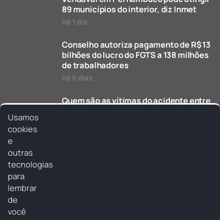
89 municípios do interior, diz Inmet
há 1 dia
Conselho autoriza pagamento de R$ 13
bilhões do lucro do FGTS a 138 milhões
de trabalhadores
há 6 dias
Quem são as vítimas do acidente entre
van de pacientes e caminhão que
Usamos
deixou 7 mortos e 4 feridos no Sertão
cookies
de PE
24/07/2026 às 09:50
e
outras
Ver todas as notícias
tecnologias
para
lembrar
de
você