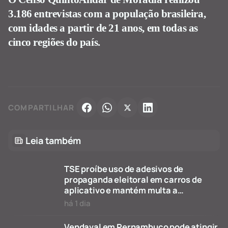
3.186 entrevistas com a população brasileira,
com idades a partir de 21 anos, em todas as
cinco regiões do país.
COMPARTILHAR
Leia também
TSE proíbe uso de adesivos de
propaganda eleitoral em carros de
aplicativo e mantém multa a
candidato de Caruaru
há 1 dia
Vendaval em Pernambuco pode atingir