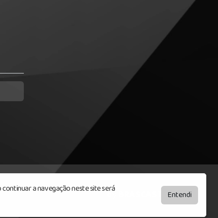
 continuar a navegação neste site será
by
BRASCAST
Entendi