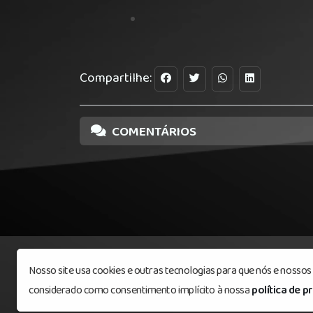
Compartilhe:
COMENTÁRIOS
Nosso site usa cookies e outras tecnologias para que nós e nosso
Agrestefm89
© Todos os direitos reserv
considerado como consentimento implícito à nossa
política de p