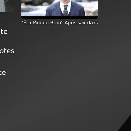
"Êta Mundo Bom": Após sair da cadeia, Araújo 
ite
lotes
te