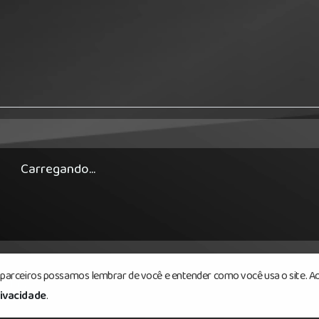
Carregando...
s parceiros possamos lembrar de você e entender como você usa o site. Ao
ados.
rivacidade
.